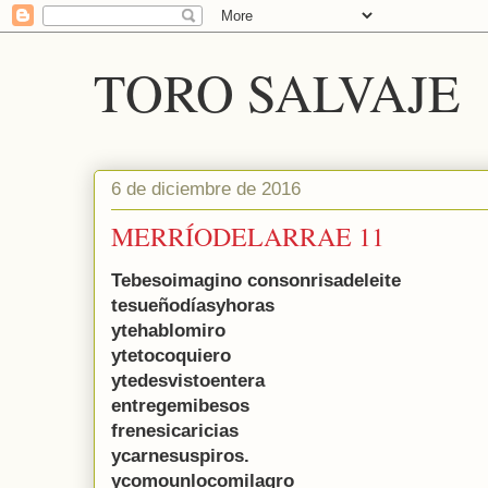
TORO SALVAJE
6 de diciembre de 2016
MERRÍODELARRAE 11
Tebesoimagino consonrisadeleite
tesueñodíasyhoras
ytehablomiro
ytetocoquiero
ytedesvistoentera
entregemibesos
frenesicaricias
ycarnesuspiros.
ycomounlocomilagro