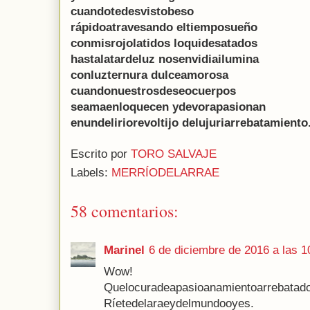
cuandotedesvistobeso
rápidoatravesando eltiemposueño
conmisrojolatidos loquidesatados
hastalatardeluz nosenvidiailumina
conluzternura dulceamorosa
cuandonuestrosdeseocuerpos
seamaenloquecen ydevorapasionan
enundeliriorevoltijo delujuriarrebatamiento
Escrito por
TORO SALVAJE
Labels:
MERRÍODELARRAE
58 comentarios:
Marinel
6 de diciembre de 2016 a las 1
Wow!
Quelocuradeapasioanamientoarrebatado
Ríetedelaraeydelmundooyes.