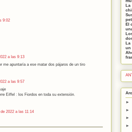
mu
La
chi
Sus
pet
as 9:02
El 
una
Lo
dos
La
un 
Ah
2022 a las 9:13
fra
lor me apuntaría a ese matar dos pájaros de un tiro
AN
2022 a las 9:57
saje
Arc
re Eiffel : los Fiordos en toda su extensión.
►
►
o de 2022 a las 11:14
►
►