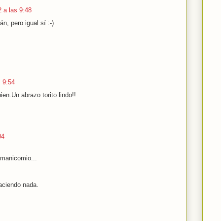
2 a las 9:48
n, pero igual sí :-)
s 9:54
en.Un abrazo torito lindo!!
04
 manicomio...
aciendo nada.