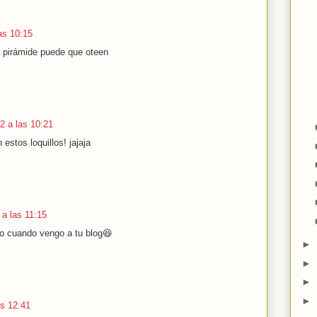
las 10:15
na pirámide puede que oteen
22 a las 10:21
 estos loquillos! jajaja
 a las 11:15
ano cuando vengo a tu blog😆
►
►
►
►
as 12:41