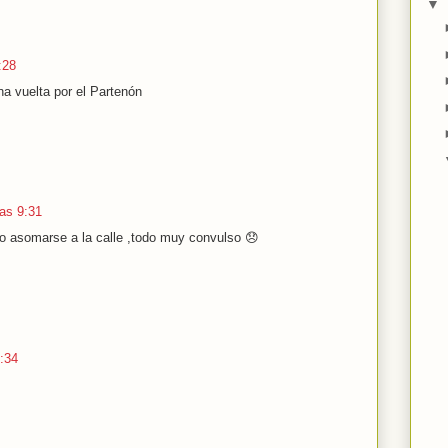
▼
:28
a vuelta por el Partenón
las 9:31
ito asomarse a la calle ,todo muy convulso 😞
9:34