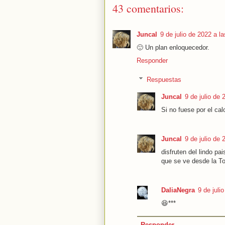
43 comentarios:
Juncal
9 de julio de 2022 a l
🙂 Un plan enloquecedor.
Responder
Respuestas
Juncal
9 de julio de 
Si no fuese por el ca
Juncal
9 de julio de 
disfruten del lindo pai
que se ve desde la Tor
DaliaNegra
9 de juli
😆***
Responder