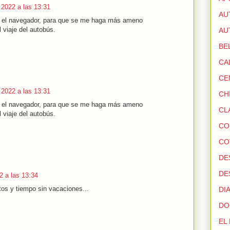
e 2022 a las 13:31
AU
n el navegador, para que se me haga más ameno
 viaje del autobús.
AU
BE
CA
CE
e 2022 a las 13:31
CH
n el navegador, para que se me haga más ameno
CL
 viaje del autobús.
CO
CO
DE
DE
22 a las 13:34
tos y tiempo sin vacaciones...
DI
DO
EL