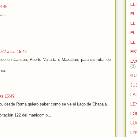
EL
14:48
EL
a...
EL
EL
EL
2022 a las 15:42
ES
neo en Cancún, Puerto Vallarta o Mazatlán, para disfrutar de
EV
(3)
mio.
GU
JU
LA
las 15:49
LE
o, desde Roma quiero saber como se ve el Lago de Chapala.
LO
bitación 122 del manicomio...
LU
LY