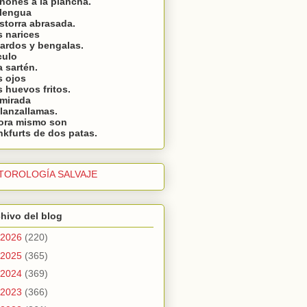
ñones a la plancha.
 lengua
storra abrasada.
 narices
ardos y bengalas.
culo
 sartén.
s ojos
 huevos fritos.
 mirada
lanzallamas.
ora mismo son
nkfurts de dos patas.
TOROLOGÍA SALVAJE
hivo del blog
2026
(220)
2025
(365)
2024
(369)
2023
(366)