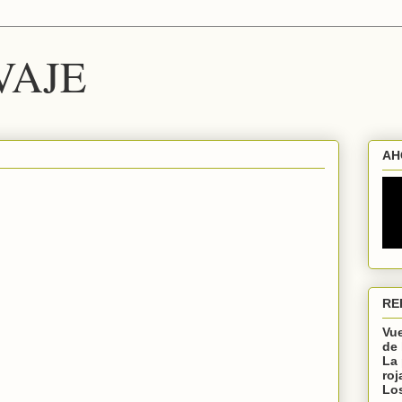
VAJE
AH
RE
Vu
de 
La 
roj
Lo