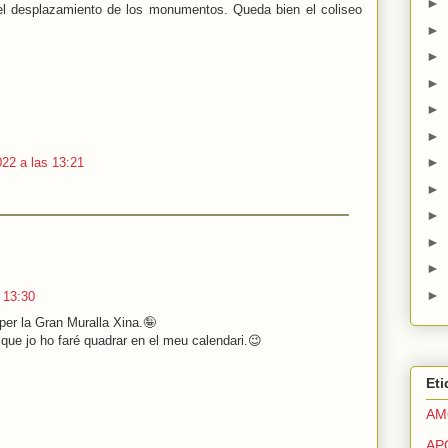
►
 el desplazamiento de los monumentos. Queda bien el coliseo
►
►
►
►
►
►
022 a las 13:21
►
►
►
►
►
s 13:30
per la Gran Muralla Xina.🤪
 que jo ho faré quadrar en el meu calendari.😉
Eti
AM
AP