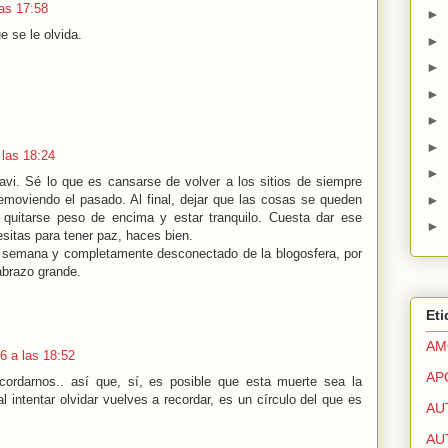
las 17:58
►
 se le olvida.
►
►
►
►
►
 las 18:24
►
avi. Sé lo que es cansarse de volver a los sitios de siempre
emoviendo el pasado. Al final, dejar que las cosas se queden
►
 quitarse peso de encima y estar tranquilo. Cuesta dar ese
►
esitas para tener paz, haces bien.
de semana y completamente desconectado de la blogosfera, por
abrazo grande.
Eti
AM
6 a las 18:52
AP
ordarnos.. así que, sí, es posible que esta muerte sea la
l intentar olvidar vuelves a recordar, es un círculo del que es
AU
AU