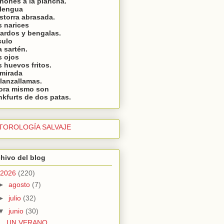
ñones a la plancha.
 lengua
storra abrasada.
 narices
ardos y bengalas.
culo
 sartén.
s ojos
 huevos fritos.
 mirada
lanzallamas.
ora mismo son
nkfurts de dos patas.
TOROLOGÍA SALVAJE
hivo del blog
2026
(220)
►
agosto
(7)
►
julio
(32)
▼
junio
(30)
UN VERANO