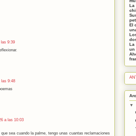
mu
La
chi
Sus
pet
El 
una
Lo
dos
 las 9:39
La
un 
flexionar.
Ah
fra
AN
 las 9:48
 poemas
Arc
▼
26 a las 10:03
lo que sea cuando la palme, tengo unas cuantas reclamaciones