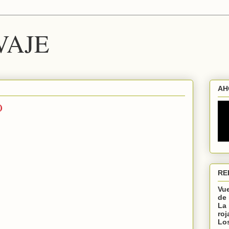
VAJE
AH
O
RE
Vu
de 
La 
roj
Lo