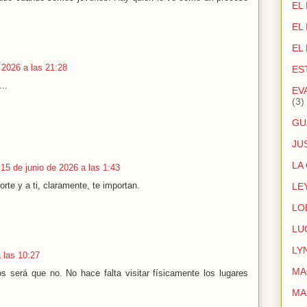
EL
EL
EL
 2026 a las 21:28
ES
..
EV
(3)
GU
JU
LA
15 de junio de 2026 a las 1:43
orte y a ti, claramente, te importan.
LE
LO
LU
LY
 las 10:27
MA
os será que no. No hace falta visitar físicamente los lugares
MA