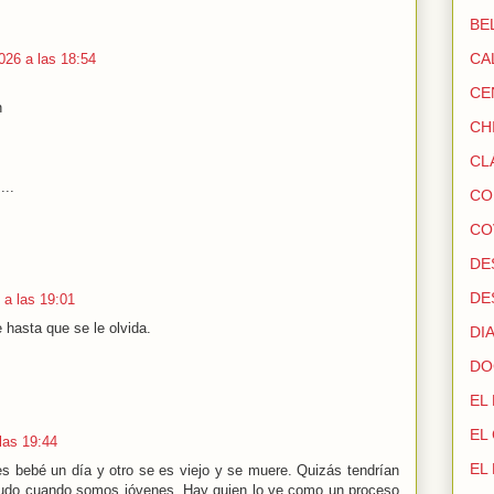
BE
CA
026 a las 18:54
CE
n
CH
CL
...
CO
CO
DE
DE
 a las 19:01
 hasta que se le olvida.
DI
DO
EL
EL
las 19:44
EL
 es bebé un día y otro se es viejo y se muere. Quizás tendrían
udo cuando somos jóvenes. Hay quien lo ve como un proceso