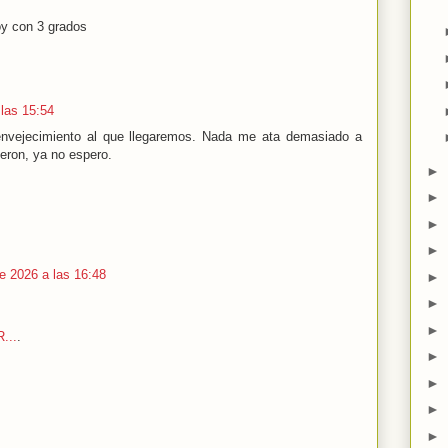
y con 3 grados
 las 15:54
nvejecimiento al que llegaremos. Nada me ata demasiado a
ieron, ya no espero.
►
►
►
►
de 2026 a las 16:48
►
►
►
...
.
►
►
►
►