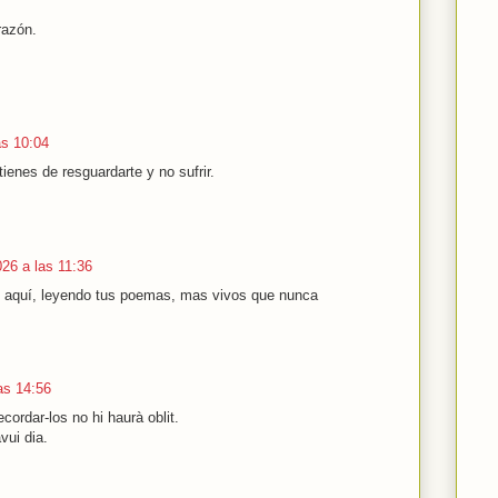
razón.
as 10:04
ienes de resguardarte y no sufrir.
026 a las 11:36
 aquí, leyendo tus poemas, mas vivos que nunca
as 14:56
cordar-los no hi haurà oblit.
avui dia.