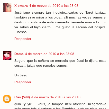
Xiomara
4 de marzo de 2010 a las 23:03
Justiniano siempre tan inquieto…cartas de Tarot jajaja…
también sirve mirar a los ojos…allí muchas veces vemos el
destino cuando este está irremediablemente marcado …tu
ya sabes el tuyo cierto …me gusto la escena del hospital
...besos
Responder
Dama
4 de marzo de 2010 a las 23:08
Seguro que la señora se merecía que Justi le dijera esas
cosas... jajaja que remalos somos...
Un beso
Responder
Cris (V/N)
4 de marzo de 2010 a las 23:10
quin "yuyu".... veus, jo tampoc m'hi atreviria, m'agradava
més quan feia d'estàtua a les Rambles, això no pinta gens